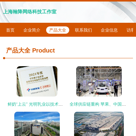
上海翰降网络科技工作室
首页
企业简介
产品大全
联系我们
企业信息
访客
产品大全
Product
鲜奶“上云” 光明乳业以技术开发驱动零售数字化创新
全球供应链重构 苹果、中国与特斯拉的三角博弈