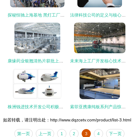
探秘恒驰上海基地 黑灯工厂与技术创新的交响曲
法律科技公司的定义与核心特征 技术开发的视角
康缘药业银翘清热片获批上市 1.1类中药新药的技术创新与市场前景
未来海上工厂开发核心技术路径探析
株洲钱进技术开发公司积极求购“钱眼商机分类”技术，以深化业务布局
索菲亚携康纯板系列产品惊艳亮相德国国际展会，引领家居环保技术新风潮
如若转载，请注明出处：http://www.dqzcetv.com/product/list-3.html
第一页
上一页
1
2
3
4
下一页